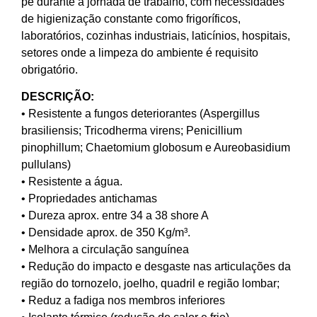
pé durante a jornada de trabalho, com necessidades
de higienização constante como frigoríficos,
laboratórios, cozinhas industriais, laticínios, hospitais,
setores onde a limpeza do ambiente é requisito
obrigatório.
DESCRIÇÃO:
• Resistente a fungos deteriorantes (Aspergillus
brasiliensis; Tricodherma virens; Penicillium
pinophillum; Chaetomium globosum e Aureobasidium
pullulans)
• Resistente a água.
• Propriedades antichamas
• Dureza aprox. entre 34 a 38 shore A
• Densidade aprox. de 350 Kg/m³.
• Melhora a circulação sanguínea
• Redução do impacto e desgaste nas articulações da
região do tornozelo, joelho, quadril e região lombar;
• Reduz a fadiga nos membros inferiores